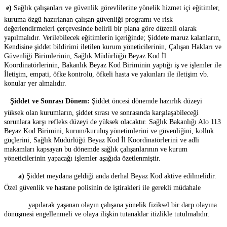

e)
Sağlık çalışanları ve güvenlik görevlilerine yönelik hizmet içi eğitimler,
kuruma özgü hazırlanan çalışan güvenliği programı ve risk
değerlendirmeleri çerçevesinde belirli bir plana göre düzenli olarak
yapılmalıdır. Verilebilecek eğitimlerin içeriğinde; Şiddete maruz kalanların,
Kendisine şiddet bildirimi iletilen kurum yöneticilerinin, Çalışan Hakları ve
Güvenliği Birimlerinin, Sağlık Müdürlüğü Beyaz Kod İl
Koordinatörlerinin, Bakanlık Beyaz Kod Biriminin yaptığı iş ve işlemler ile
İletişim, empati, öfke kontrolü, öfkeli hasta ve yakınları ile iletişim vb.
konular yer almalıdır.

Şiddet ve Sonrası Dönem:
Şiddet öncesi dönemde hazırlık düzeyi
yüksek olan kurumların, şiddet sırası ve sonrasında karşılaşabileceği
sorunlara karşı refleks düzeyi de yüksek olacaktır. Sağlık Bakanlığı Alo 113
Beyaz Kod Birimini, kurum/kuruluş yönetimlerini ve güvenliğini, kolluk
güçlerini, Sağlık Müdürlüğü Beyaz Kod İl Koordinatörlerini ve adli
makamları kapsayan bu dönemde sağlık çalışanlarının ve kurum
yöneticilerinin yapacağı işlemler aşağıda özetlenmiştir.

a)
Şiddet meydana geldiği anda derhal Beyaz Kod aktive edilmelidir.
Özel güvenlik ve hastane polisinin de iştirakleri ile gerekli müdahale
yapılarak yaşanan olayın çalışana yönelik fiziksel bir darp olayına
dönüşmesi engellenmeli ve olaya ilişkin tutanaklar itizlikle tutulmalıdır.