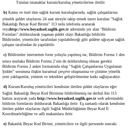
Tutulan tutanaklar kurum/kuruluş yöneticilerine iletilir.

b)
Kamu ve özel tüm sağlık kurum kuruluşlarında, sağlık çalışanlarına
yönelik şiddet olaylarını 24 saat süreyle takip etmek üzere kurulan “Sağlık
Bakanlığı Beyaz Kod Birimi” 113 nolu telefonla aranarak
veya
http://www.beyazkod.saglik.gov.tr
adresinde yer alan “Bildirim
Formları” doldurularak yaşanan şiddet olayı Bakanlığa bildirilir.
Bildirimler, yöneticiler tarafından yapılabileceği gibi şiddete uğrayan sağlık
çalışanı tarafından da yapılabilir.

c)
Bildirimler internetten form yoluyla yapılmış ise, Bildirim Formu 1 den
sonra mutlaka Bildirim Formu 2’nin de doldurulmuş olması gerekir.
Bildirim Formu 2 anket formatında olup “Sağlık Çalışanlarına Uygulanan
Şiddet” sorununa ilişkin kuramsal çerçeve oluşmasına ve çözüme yönelik
yeni yaklaşımlar, yöntem ve teknikler geliştirilmesine katkı sağlayacaktır.

d)
Kurum/Kuruluş yöneticileri kendisine iletilen şiddet olaylarını eğer
Sağlık Bakanlığı Beyaz Kod Birimine bildirilmemiş ise derhal Alo 113
hattını arayarak yada
http://www.beyazkod.saglik.gov.tr
web adresindeki
bildirim formlarını doldurarak Bakanlığa iletir. Eş zamanlı olarak kendisine
iletilen şiddet olaylarını ilgili Sağlık Müdürlüğünün Beyaz Kod İl
Koordinatörlüğüne ve adli makamlara iletir.

e)
Bakanlık Beyaz Kod Birimi, yöneticilere ve ilgili personele sonraki