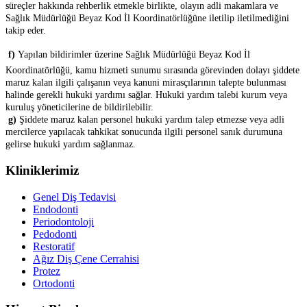
süreçler hakkında rehberlik etmekle birlikte, olayın adli makamlara ve
Sağlık Müdürlüğü Beyaz Kod İl Koordinatörlüğüne iletilip iletilmediğini
takip eder.

f)
Yapılan bildirimler üzerine Sağlık Müdürlüğü Beyaz Kod İl
Koordinatörlüğü, kamu hizmeti sunumu sırasında görevinden dolayı şiddete
maruz kalan ilgili çalışanın veya kanuni mirasçılarının talepte bulunması
halinde gerekli hukuki yardımı sağlar. Hukuki yardım talebi kurum veya
kuruluş yöneticilerine de bildirilebilir.

g)
Şiddete maruz kalan personel hukuki yardım talep etmezse veya adli
mercilerce yapılacak tahkikat sonucunda ilgili personel sanık durumuna
gelirse hukuki yardım sağlanmaz.
Kliniklerimiz
Genel Diş Tedavisi
Endodonti
Periodontoloji
Pedodonti
Restoratif
Ağız Diş Çene Cerrahisi
Protez
Ortodonti