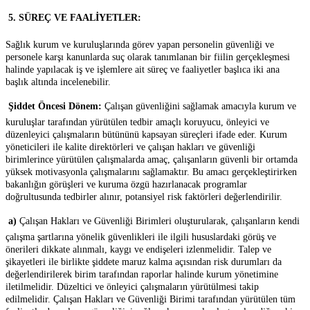

5. SÜREÇ VE FAALİYETLER:
Sağlık kurum ve kuruluşlarında görev yapan personelin güvenliği ve
personele karşı kanunlarda suç olarak tanımlanan bir fiilin gerçekleşmesi
halinde yapılacak iş ve işlemlere ait süreç ve faaliyetler başlıca iki ana
başlık altında incelenebilir.

Şiddet Öncesi Dönem:
Çalışan güvenliğini sağlamak amacıyla kurum ve
kuruluşlar tarafından yürütülen tedbir amaçlı koruyucu, önleyici ve
düzenleyici çalışmaların bütününü kapsayan süreçleri ifade eder. Kurum
yöneticileri ile kalite direktörleri ve çalışan hakları ve güvenliği
birimlerince yürütülen çalışmalarda amaç, çalışanların güvenli bir ortamda
yüksek motivasyonla çalışmalarını sağlamaktır. Bu amacı gerçekleştirirken
bakanlığın görüşleri ve kuruma özgü hazırlanacak programlar
doğrultusunda tedbirler alınır, potansiyel risk faktörleri değerlendirilir.

a)
Çalışan Hakları ve Güvenliği Birimleri oluşturularak, çalışanların kendi
çalışma şartlarına yönelik güvenlikleri ile ilgili hususlardaki görüş ve
önerileri dikkate alınmalı, kaygı ve endişeleri izlenmelidir. Talep ve
şikayetleri ile birlikte şiddete maruz kalma açısından risk durumları da
değerlendirilerek birim tarafından raporlar halinde kurum yönetimine
iletilmelidir. Düzeltici ve önleyici çalışmaların yürütülmesi takip
edilmelidir. Çalışan Hakları ve Güvenliği Birimi tarafından yürütülen tüm