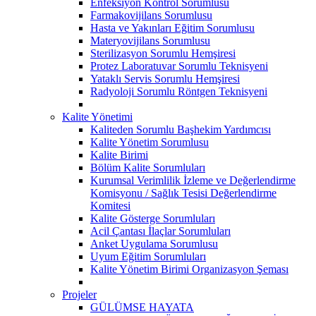
Enfeksiyon Kontrol Sorumlusu
Farmakovijilans Sorumlusu
Hasta ve Yakınları Eğitim Sorumlusu
Materyovijilans Sorumlusu
Sterilizasyon Sorumlu Hemşiresi
Protez Laboratuvar Sorumlu Teknisyeni
Yataklı Servis Sorumlu Hemşiresi
Radyoloji Sorumlu Röntgen Teknisyeni
Kalite Yönetimi
Kaliteden Sorumlu Başhekim Yardımcısı
Kalite Yönetim Sorumlusu
Kalite Birimi
Bölüm Kalite Sorumluları
Kurumsal Verimlilik İzleme ve Değerlendirme
Komisyonu / Sağlık Tesisi Değerlendirme
Komitesi
Kalite Gösterge Sorumluları
Acil Çantası İlaçlar Sorumluları
Anket Uygulama Sorumlusu
Uyum Eğitim Sorumluları
Kalite Yönetim Birimi Organizasyon Şeması
Projeler
GÜLÜMSE HAYATA