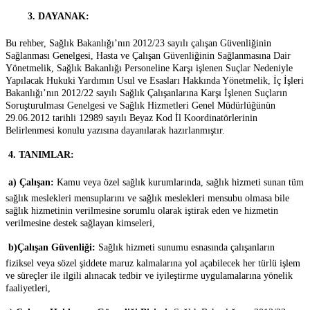

3. DAYANAK:
Bu rehber, Sağlık Bakanlığı’nın 2012/23 sayılı çalışan Güvenliğinin
Sağlanması Genelgesi, Hasta ve Çalışan Güvenliğinin Sağlanmasına Dair
Yönetmelik, Sağlık Bakanlığı Personeline Karşı işlenen Suçlar Nedeniyle
Yapılacak Hukuki Yardımın Usul ve Esasları Hakkında Yönetmelik, İç İşleri
Bakanlığı’nın 2012/22 sayılı Sağlık Çalışanlarına Karşı İşlenen Suçların
Soruşturulması Genelgesi ve Sağlık Hizmetleri Genel Müdürlüğünün
29.06.2012 tarihli 12989 sayılı Beyaz Kod İl Koordinatörlerinin
Belirlenmesi konulu yazısına dayanılarak hazırlanmıştır.

4. TANIMLAR:

a) Çalışan:
Kamu veya özel sağlık kurumlarında, sağlık hizmeti sunan tüm
sağlık meslekleri mensuplarını ve sağlık meslekleri mensubu olmasa bile
sağlık hizmetinin verilmesine sorumlu olarak iştirak eden ve hizmetin
verilmesine destek sağlayan kimseleri,

b)
Çalışan Güvenliği:
Sağlık hizmeti sunumu esnasında çalışanların
fiziksel veya sözel şiddete maruz kalmalarına yol açabilecek her türlü işlem
ve süreçler ile ilgili alınacak tedbir ve iyileştirme uygulamalarına yönelik
faaliyetleri,