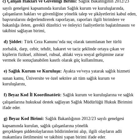
c) Çalışan Hakları ve Güvenliği Birimi:
Sağlık Bakanlığının 2012/23
sayılı genelgesi kapsamında kurulan Sağlık kurum ve kuruluşlarında,
çalışanların hakları ve güvenliğine yönelik talep ve şikâyetlerini kabul eden,
başvurularını değerlendirerek raporlayan, raporları ilgili birimlere ve
bakanlığa ileten, gerekli düzeltici ve önleyici faaliyetlerin başlatılmasını ve
takibini sağlayan birimi,

d) Şiddet:
Türk Ceza Kanunu’nda suç olarak tanımlanan her türlü
zorbalık, darp, cebir, tehdit, hakaret ve taciz şeklinde ortaya çıkan ve
kişilerin fiziksel, zihinsel, ruhsal, ahlaki veya sosyal gelişimine zarar
vermek ile sonuçlanabilen kasıtlı olarak güç kullanılması,

e) Sağlık Kurum ve Kuruluşu:
Ayakta ve/veya yatarak sağlık hizmeti
sunan kamu, Üniversite ve özel sektöre ait tüm sağlık kurum ve
kuruluşlarını,

f) Beyaz Kod İl Koordinatörü:
Sağlık kurum ve kuruluşlarına ve sağlık
çalışanlarına hukuksal destek sağlayan Sağlık Müdürlüğü Hukuk Birimini
ifade eder.

g) Beyaz Kod Birimi:
Sağlık Bakanlığının 2012/23 sayılı genelgesi
kapsamında kurulan, sağlık çalışanlarına yönelik
gerçekleşen şiddetolaylarının bildirimlerini alıp, ilgili olayların adli
makamlara iletilmesini ve takibini yapan birimi ifade eder.