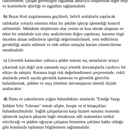
faaliyetlerde, çalışan güvenliğini sağlamak amacıyla oluşturulan diğer ekip
ve komitelerle işbirliği ve eşgüdüm sağlanmalıdır.

b)
Beyaz Kod uygulamasına geçilmeli, belirli aralıklarla yapılacak
tatbikatlar yoluyla sistemin etkin bir şekilde işleyip işlemediği kontrol
edilmelidir. Müdahale ekiplerinin olay yerine en kısa sürede ulaşması ve
etkin bir müdahale için olay analizlerinin doğru yapılması, kuruma özgü
önceden alınan tedbirlerin işlerliği değerlendirilmeli, yeni tedbirlerin
gerekliliği analiz edilmeli ve elde edilen sonuçlar kurum yöneticilerine
sunulmalıdır.

c)
Güvenlik kameraları yalnızca şiddet sonrası suç unsurlarını ortaya
çıkarmak için değil aynı zamanda suça yönelik davranışlarda caydırıcı bir
etkiye de sahiptir. Kuruma özgü risk değerlendirmesi çerçevesinde, riskli
alanlarda yeterli sayıda güvenlik kamerası ve güvenlik görevlisi
bulundurmak, şiddete ve suça yönelme davranışlarını önemli ölçüde
azaltacaktır.

d)
Hasta ve yakınlarının yoğun bulundukları alanlarda “Emeğe Saygı
Şiddete Sıfır Tolerans” temalı afişler, broşür ve el kitapçıkları
bulundurulmalıdır. Sağlık çalışanlarına karşı hizmet sunumu sırasında
işlenecek suçların şikayete bağlı olmaksızın adli makamlara intikal
ettirileceği ve şiddete uğrayan çalışanın hizmetten çekilme hakkı olduğu
gibi konularda toplumun bilgilenmesi sağlanmalıdır.