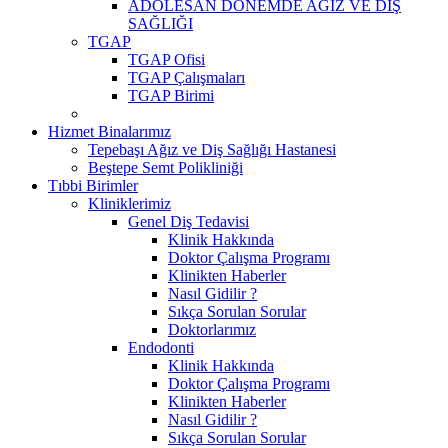
ADOLESAN DÖNEMDE AĞIZ VE DİŞ
SAĞLIĞI
TGAP
TGAP Ofisi
TGAP Çalışmaları
TGAP Birimi
Hizmet Binalarımız
Tepebaşı Ağız ve Diş Sağlığı Hastanesi
Beştepe Semt Polikliniği
Tıbbi Birimler
Kliniklerimiz
Genel Diş Tedavisi
Klinik Hakkında
Doktor Çalışma Programı
Klinikten Haberler
Nasıl Gidilir ?
Sıkça Sorulan Sorular
Doktorlarımız
Endodonti
Klinik Hakkında
Doktor Çalışma Programı
Klinikten Haberler
Nasıl Gidilir ?
Sıkça Sorulan Sorular