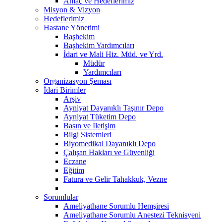
Amaç ve Hedeflerimiz
Misyon & Vizyon
Hedeflerimiz
Hastane Yönetimi
Başhekim
Başhekim Yardımcıları
İdari ve Mali Hiz. Müd. ve Yrd.
Müdür
Yardımcıları
Organizasyon Şeması
İdari Birimler
Arşiv
Ayniyat Dayanıklı Taşınır Depo
Ayniyat Tüketim Depo
Basın ve İletişim
Bilgi Sistemleri
Biyomedikal Dayanıklı Depo
Çalışan Hakları ve Güvenliği
Eczane
Eğitim
Fatura ve Gelir Tahakkuk, Vezne
Sorumlular
Ameliyathane Sorumlu Hemşiresi
Ameliyathane Sorumlu Anestezi Teknisyeni