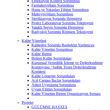
Enfeksiyon Kontrol Sorumlusu
Farmakovijilans Sorumlusu
Hasta ve Yakınları Eğitim Sorumlusu
Materyovijilans Sorumlusu
Sterilizasyon Sorumlu Hemşiresi
Protez Laboratuvar Sorumlu Teknisyeni
Yataklı Servis Sorumlu Hemşiresi
Radyoloji Sorumlu Röntgen Teknisyeni
Kalite Yönetimi
Kaliteden Sorumlu Başhekim Yardımcısı
Kalite Yönetim Sorumlusu
Kalite Birimi
Bölüm Kalite Sorumluları
Kurumsal Verimlilik İzleme ve Değerlendirme
Komisyonu / Sağlık Tesisi Değerlendirme
Komitesi
Kalite Gösterge Sorumluları
Acil Çantası İlaçlar Sorumluları
Anket Uygulama Sorumlusu
Uyum Eğitim Sorumluları
Kalite Yönetim Birimi Organizasyon Şeması
Projeler
GÜLÜMSE HAYATA