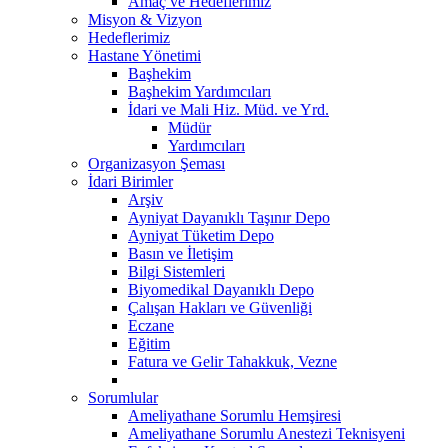
Amaç ve Hedeflerimiz
Misyon & Vizyon
Hedeflerimiz
Hastane Yönetimi
Başhekim
Başhekim Yardımcıları
İdari ve Mali Hiz. Müd. ve Yrd.
Müdür
Yardımcıları
Organizasyon Şeması
İdari Birimler
Arşiv
Ayniyat Dayanıklı Taşınır Depo
Ayniyat Tüketim Depo
Basın ve İletişim
Bilgi Sistemleri
Biyomedikal Dayanıklı Depo
Çalışan Hakları ve Güvenliği
Eczane
Eğitim
Fatura ve Gelir Tahakkuk, Vezne
Sorumlular
Ameliyathane Sorumlu Hemşiresi
Ameliyathane Sorumlu Anestezi Teknisyeni