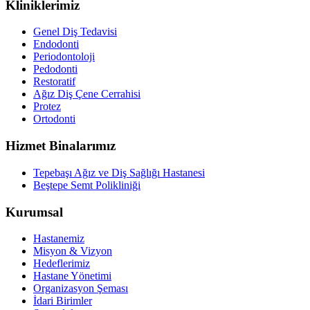
Kliniklerimiz
Genel Diş Tedavisi
Endodonti
Periodontoloji
Pedodonti
Restoratif
Ağız Diş Çene Cerrahisi
Protez
Ortodonti
Hizmet Binalarımız
Tepebaşı Ağız ve Diş Sağlığı Hastanesi
Beştepe Semt Polikliniği
Kurumsal
Hastanemiz
Misyon & Vizyon
Hedeflerimiz
Hastane Yönetimi
Organizasyon Şeması
İdari Birimler