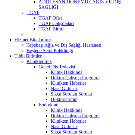
ADOLESAN DÖNEMDE AĞIZ VE DİŞ
SAĞLIĞI
TGAP
TGAP Ofisi
TGAP Çalışmaları
TGAP Birimi
Hizmet Binalarımız
Tepebaşı Ağız ve Diş Sağlığı Hastanesi
Beştepe Semt Polikliniği
Tıbbi Birimler
Kliniklerimiz
Genel Diş Tedavisi
Klinik Hakkında
Doktor Çalışma Programı
Klinikten Haberler
Nasıl Gidilir ?
Sıkça Sorulan Sorular
Doktorlarımız
Endodonti
Klinik Hakkında
Doktor Çalışma Programı
Klinikten Haberler
Nasıl Gidilir ?
Sıkça Sorulan Sorular