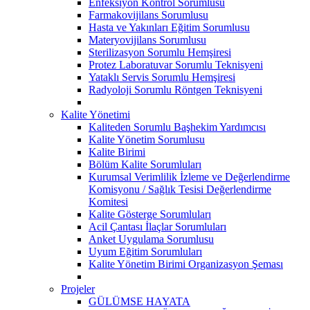
Enfeksiyon Kontrol Sorumlusu
Farmakovijilans Sorumlusu
Hasta ve Yakınları Eğitim Sorumlusu
Materyovijilans Sorumlusu
Sterilizasyon Sorumlu Hemşiresi
Protez Laboratuvar Sorumlu Teknisyeni
Yataklı Servis Sorumlu Hemşiresi
Radyoloji Sorumlu Röntgen Teknisyeni
Kalite Yönetimi
Kaliteden Sorumlu Başhekim Yardımcısı
Kalite Yönetim Sorumlusu
Kalite Birimi
Bölüm Kalite Sorumluları
Kurumsal Verimlilik İzleme ve Değerlendirme
Komisyonu / Sağlık Tesisi Değerlendirme
Komitesi
Kalite Gösterge Sorumluları
Acil Çantası İlaçlar Sorumluları
Anket Uygulama Sorumlusu
Uyum Eğitim Sorumluları
Kalite Yönetim Birimi Organizasyon Şeması
Projeler
GÜLÜMSE HAYATA