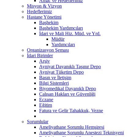
Amaç ve Hedeflerimiz
Misyon & Vizyon
Hedeflerimiz
Hastane Yönetimi
Başhekim
Başhekim Yardımcıları
İdari ve Mali Hiz. Müd. ve Yrd.
Müdür
Yardımcıları
Organizasyon Şeması
İdari Birimler
Arşiv
Ayniyat Dayanıklı Taşınır Depo
Ayniyat Tüketim Depo
Basın ve İletişim
Bilgi Sistemleri
Biyomedikal Dayanıklı Depo
Çalışan Hakları ve Güvenliği
Eczane
Eğitim
Fatura ve Gelir Tahakkuk, Vezne
Sorumlular
Ameliyathane Sorumlu Hemşiresi
Ameliyathane Sorumlu Anestezi Teknisyeni