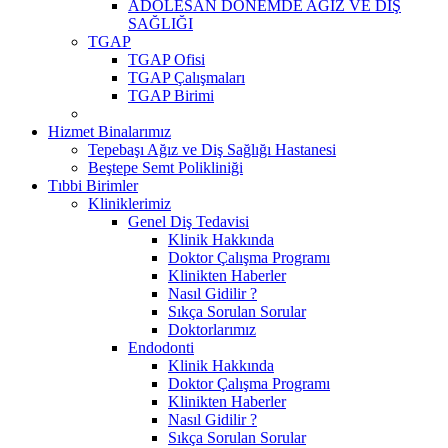
ADOLESAN DÖNEMDE AĞIZ VE DİŞ
SAĞLIĞI
TGAP
TGAP Ofisi
TGAP Çalışmaları
TGAP Birimi
Hizmet Binalarımız
Tepebaşı Ağız ve Diş Sağlığı Hastanesi
Beştepe Semt Polikliniği
Tıbbi Birimler
Kliniklerimiz
Genel Diş Tedavisi
Klinik Hakkında
Doktor Çalışma Programı
Klinikten Haberler
Nasıl Gidilir ?
Sıkça Sorulan Sorular
Doktorlarımız
Endodonti
Klinik Hakkında
Doktor Çalışma Programı
Klinikten Haberler
Nasıl Gidilir ?
Sıkça Sorulan Sorular