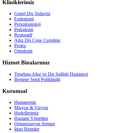
Kliniklerimiz
Genel Diş Tedavisi
Endodonti
Periodontoloji
Pedodonti
Restoratif
Ağız Diş Çene Cerrahisi
Protez
Ortodonti
Hizmet Binalarımız
Tepebaşı Ağız ve Diş Sağlığı Hastanesi
Beştepe Semt Polikliniği
Kurumsal
Hastanemiz
Misyon & Vizyon
Hedeflerimiz
Hastane Yönetimi
Organizasyon Şeması
İdari Birimler