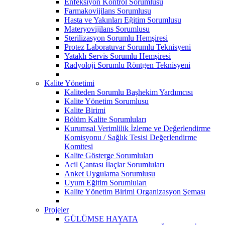
Enfeksiyon Kontrol Sorumlusu
Farmakovijilans Sorumlusu
Hasta ve Yakınları Eğitim Sorumlusu
Materyovijilans Sorumlusu
Sterilizasyon Sorumlu Hemşiresi
Protez Laboratuvar Sorumlu Teknisyeni
Yataklı Servis Sorumlu Hemşiresi
Radyoloji Sorumlu Röntgen Teknisyeni
Kalite Yönetimi
Kaliteden Sorumlu Başhekim Yardımcısı
Kalite Yönetim Sorumlusu
Kalite Birimi
Bölüm Kalite Sorumluları
Kurumsal Verimlilik İzleme ve Değerlendirme
Komisyonu / Sağlık Tesisi Değerlendirme
Komitesi
Kalite Gösterge Sorumluları
Acil Çantası İlaçlar Sorumluları
Anket Uygulama Sorumlusu
Uyum Eğitim Sorumluları
Kalite Yönetim Birimi Organizasyon Şeması
Projeler
GÜLÜMSE HAYATA