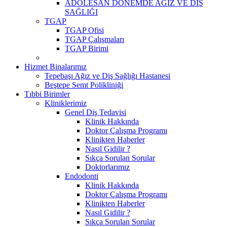
ADOLESAN DÖNEMDE AĞIZ VE DİŞ
SAĞLIĞI
TGAP
TGAP Ofisi
TGAP Çalışmaları
TGAP Birimi
Hizmet Binalarımız
Tepebaşı Ağız ve Diş Sağlığı Hastanesi
Beştepe Semt Polikliniği
Tıbbi Birimler
Kliniklerimiz
Genel Diş Tedavisi
Klinik Hakkında
Doktor Çalışma Programı
Klinikten Haberler
Nasıl Gidilir ?
Sıkça Sorulan Sorular
Doktorlarımız
Endodonti
Klinik Hakkında
Doktor Çalışma Programı
Klinikten Haberler
Nasıl Gidilir ?
Sıkça Sorulan Sorular