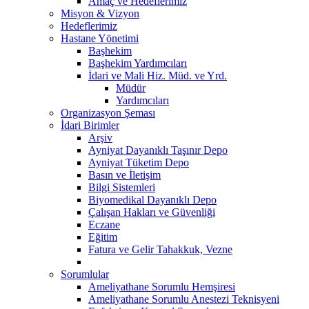
Amaç ve Hedeflerimiz
Misyon & Vizyon
Hedeflerimiz
Hastane Yönetimi
Başhekim
Başhekim Yardımcıları
İdari ve Mali Hiz. Müd. ve Yrd.
Müdür
Yardımcıları
Organizasyon Şeması
İdari Birimler
Arşiv
Ayniyat Dayanıklı Taşınır Depo
Ayniyat Tüketim Depo
Basın ve İletişim
Bilgi Sistemleri
Biyomedikal Dayanıklı Depo
Çalışan Hakları ve Güvenliği
Eczane
Eğitim
Fatura ve Gelir Tahakkuk, Vezne
Sorumlular
Ameliyathane Sorumlu Hemşiresi
Ameliyathane Sorumlu Anestezi Teknisyeni