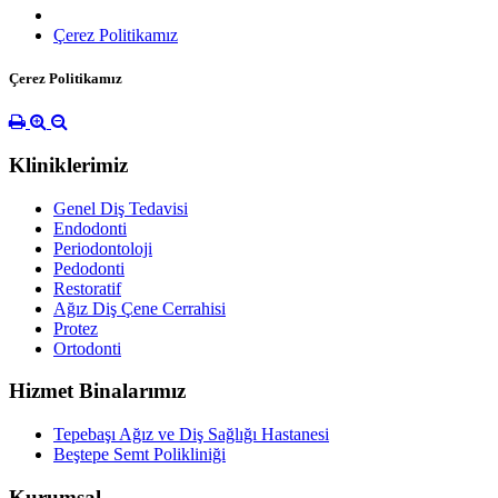
Çerez Politikamız
Çerez Politikamız
Kliniklerimiz
Genel Diş Tedavisi
Endodonti
Periodontoloji
Pedodonti
Restoratif
Ağız Diş Çene Cerrahisi
Protez
Ortodonti
Hizmet Binalarımız
Tepebaşı Ağız ve Diş Sağlığı Hastanesi
Beştepe Semt Polikliniği
Kurumsal