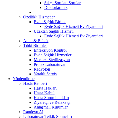
Sıkça Sorulan Sorular
Doktorlarımız
Özellikli Hizmetler
Evde Sağlık Birimi
Evde Sağlık Hizmeti Ev Ziyaretleri
Uzaktan Sağlık Hizmeti
Evde Sağlık Hizmeti Ev Ziyaretleri
Anne & Bebek
Tıbbi Birimler
Enfeksiyon Kontrol
Evde Sağlık Hizmetleri
Merkezi Sterilizasyon
Protez Laboratuvar
Radyoloji
Yataklı Servis
Yönlendirme
Hasta Rehberi
Hasta Hakları
Hasta Kabul
Hasta Sorumlulukları
Ziyaretçi ve Refakatçı
Anlaşmalı Kurumlar
Randevu Al
Laboratuvar Tetkik Sonuçları