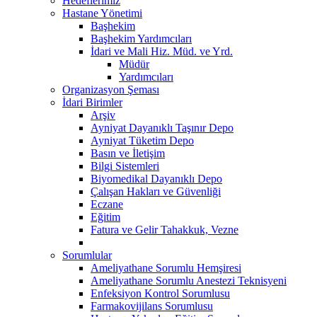
Hedeflerimiz
Hastane Yönetimi
Başhekim
Başhekim Yardımcıları
İdari ve Mali Hiz. Müd. ve Yrd.
Müdür
Yardımcıları
Organizasyon Şeması
İdari Birimler
Arşiv
Ayniyat Dayanıklı Taşınır Depo
Ayniyat Tüketim Depo
Basın ve İletişim
Bilgi Sistemleri
Biyomedikal Dayanıklı Depo
Çalışan Hakları ve Güvenliği
Eczane
Eğitim
Fatura ve Gelir Tahakkuk, Vezne
Sorumlular
Ameliyathane Sorumlu Hemşiresi
Ameliyathane Sorumlu Anestezi Teknisyeni
Enfeksiyon Kontrol Sorumlusu
Farmakovijilans Sorumlusu