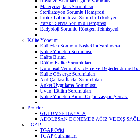
Hasta ve Yakınları Eğitim Sorumlusu
Materyovijilans Sorumlusu
Sterilizasyon Sorumlu Hemşiresi
Protez Laboratuvar Sorumlu Teknisyeni
Yataklı Servis Sorumlu Hemşiresi
Radyoloji Sorumlu Röntgen Teknisyeni
Kalite Yönetimi
Kaliteden Sorumlu Başhekim Yardımcısı
Kalite Yönetim Sorumlusu
Kalite Birimi
Bölüm Kalite Sorumluları
Kurumsal Verimlilik İzleme ve Değerlendirme Kom
Kalite Gösterge Sorumluları
Acil Çantası İlaçlar Sorumluları
Anket Uygulama Sorumlusu
Uyum Eğitim Sorumluları
Kalite Yönetim Birimi Organizasyon Şeması
Projeler
GÜLÜMSE HAYATA
ADOLESAN DÖNEMDE AĞIZ VE DİŞ SAĞL
TGAP
TGAP Ofisi
TGAP Çalışmaları