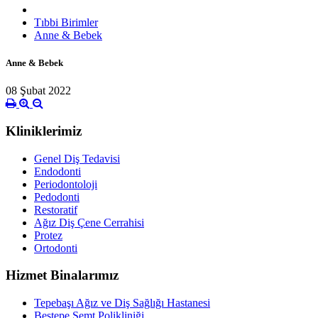
Tıbbi Birimler
Anne & Bebek
Anne & Bebek
08 Şubat 2022
Kliniklerimiz
Genel Diş Tedavisi
Endodonti
Periodontoloji
Pedodonti
Restoratif
Ağız Diş Çene Cerrahisi
Protez
Ortodonti
Hizmet Binalarımız
Tepebaşı Ağız ve Diş Sağlığı Hastanesi
Beştepe Semt Polikliniği