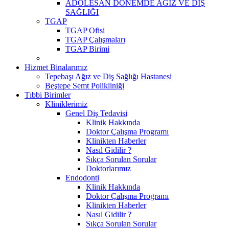
ADOLESAN DÖNEMDE AĞIZ VE DİŞ
SAĞLIĞI
TGAP
TGAP Ofisi
TGAP Çalışmaları
TGAP Birimi
Hizmet Binalarımız
Tepebaşı Ağız ve Diş Sağlığı Hastanesi
Beştepe Semt Polikliniği
Tıbbi Birimler
Kliniklerimiz
Genel Diş Tedavisi
Klinik Hakkında
Doktor Çalışma Programı
Klinikten Haberler
Nasıl Gidilir ?
Sıkça Sorulan Sorular
Doktorlarımız
Endodonti
Klinik Hakkında
Doktor Çalışma Programı
Klinikten Haberler
Nasıl Gidilir ?
Sıkça Sorulan Sorular