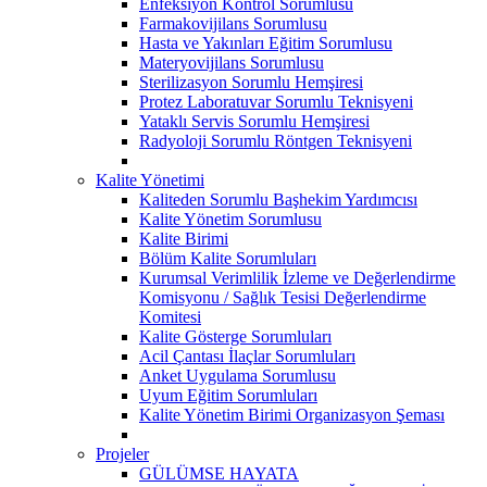
Enfeksiyon Kontrol Sorumlusu
Farmakovijilans Sorumlusu
Hasta ve Yakınları Eğitim Sorumlusu
Materyovijilans Sorumlusu
Sterilizasyon Sorumlu Hemşiresi
Protez Laboratuvar Sorumlu Teknisyeni
Yataklı Servis Sorumlu Hemşiresi
Radyoloji Sorumlu Röntgen Teknisyeni
Kalite Yönetimi
Kaliteden Sorumlu Başhekim Yardımcısı
Kalite Yönetim Sorumlusu
Kalite Birimi
Bölüm Kalite Sorumluları
Kurumsal Verimlilik İzleme ve Değerlendirme
Komisyonu / Sağlık Tesisi Değerlendirme
Komitesi
Kalite Gösterge Sorumluları
Acil Çantası İlaçlar Sorumluları
Anket Uygulama Sorumlusu
Uyum Eğitim Sorumluları
Kalite Yönetim Birimi Organizasyon Şeması
Projeler
GÜLÜMSE HAYATA