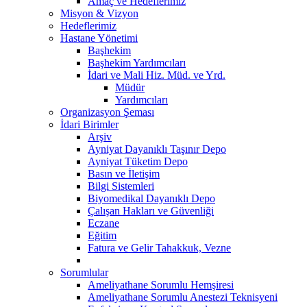
Amaç ve Hedeflerimiz
Misyon & Vizyon
Hedeflerimiz
Hastane Yönetimi
Başhekim
Başhekim Yardımcıları
İdari ve Mali Hiz. Müd. ve Yrd.
Müdür
Yardımcıları
Organizasyon Şeması
İdari Birimler
Arşiv
Ayniyat Dayanıklı Taşınır Depo
Ayniyat Tüketim Depo
Basın ve İletişim
Bilgi Sistemleri
Biyomedikal Dayanıklı Depo
Çalışan Hakları ve Güvenliği
Eczane
Eğitim
Fatura ve Gelir Tahakkuk, Vezne
Sorumlular
Ameliyathane Sorumlu Hemşiresi
Ameliyathane Sorumlu Anestezi Teknisyeni