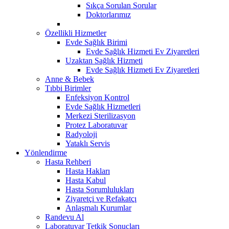
Sıkça Sorulan Sorular
Doktorlarımız
Özellikli Hizmetler
Evde Sağlık Birimi
Evde Sağlık Hizmeti Ev Ziyaretleri
Uzaktan Sağlık Hizmeti
Evde Sağlık Hizmeti Ev Ziyaretleri
Anne & Bebek
Tıbbi Birimler
Enfeksiyon Kontrol
Evde Sağlık Hizmetleri
Merkezi Sterilizasyon
Protez Laboratuvar
Radyoloji
Yataklı Servis
Yönlendirme
Hasta Rehberi
Hasta Hakları
Hasta Kabul
Hasta Sorumlulukları
Ziyaretçi ve Refakatçı
Anlaşmalı Kurumlar
Randevu Al
Laboratuvar Tetkik Sonuçları