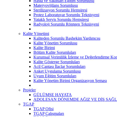
Hasta ve Yakınları Eğitim Sorumlusu
Materyovijilans Sorumlusu
Sterilizasyon Sorumlu Hemşiresi
Protez Laboratuvar Sorumlu Teknisyeni
Yataklı Servis Sorumlu Hemşiresi
Radyoloji Sorumlu Röntgen Teknisyeni
Kalite Yönetimi
Kaliteden Sorumlu Başhekim Yardımcısı
Kalite Yönetim Sorumlusu
Kalite Birimi
Bölüm Kalite Sorumluları
Kurumsal Verimlilik İzleme ve Değerlendirme Kom
Kalite Gösterge Sorumluları
Acil Çantası İlaçlar Sorumluları
Anket Uygulama Sorumlusu
Uyum Eğitim Sorumluları
Kalite Yönetim Birimi Organizasyon Şeması
Projeler
GÜLÜMSE HAYATA
ADOLESAN DÖNEMDE AĞIZ VE DİŞ SAĞL
TGAP
TGAP Ofisi
TGAP Çalışmaları