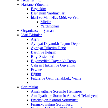
Hedeflerimiz
Hastane Yönetimi
Başhekim
Başhekim Yardımcıları
İdari ve Mali Hiz. Müd. ve Yrd.
Müdür
Yardımcıları
Organizasyon Şeması
İdari Birimler
Arşiv
Ayniyat Dayanıklı Taşınır Depo
Ayniyat Tüketim Depo
Basın ve İletişim
Bilgi Sistemleri
Biyomedikal Dayanıklı Depo
Çalışan Hakları ve Güvenliği
Eczane
Eğitim
Fatura ve Gelir Tahakkuk, Vezne
Sorumlular
Ameliyathane Sorumlu Hemşiresi
Ameliyathane Sorumlu Anestezi Teknisyeni
Enfeksiyon Kontrol Sorumlusu
Farmakovijilans Sorumlusu