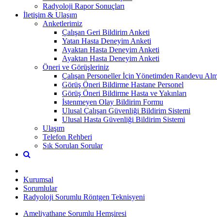
Radyoloji Rapor Sonuçları
İletişim & Ulaşım
Anketlerimiz
Çalışan Geri Bildirim Anketi
Yatan Hasta Deneyim Anketi
Ayaktan Hasta Deneyim Anketi
Ayaktan Hasta Deneyim Anketi
Öneri ve Görüşleriniz
Çalışan Personeller İçin Yönetimden Randevu Al
Görüş Öneri Bildirme Hastane Personel
Görüş Öneri Bildirme Hasta ve Yakınları
İstenmeyen Olay Bildirim Formu
Ulusal Çalışan Güvenliği Bildirim Sistemi
Ulusal Hasta Güvenliği Bildirim Sistemi
Ulaşım
Telefon Rehberi
Sık Sorulan Sorular
Kurumsal
Sorumlular
Radyoloji Sorumlu Röntgen Teknisyeni
Ameliyathane Sorumlu Hemşiresi