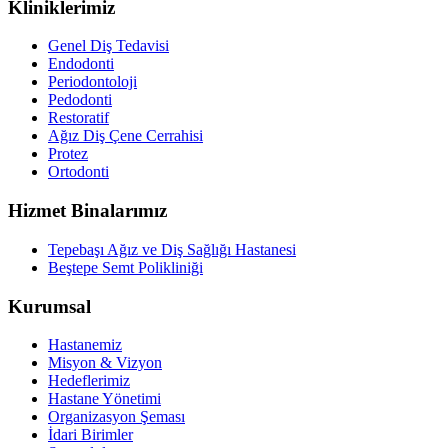
Kliniklerimiz
Genel Diş Tedavisi
Endodonti
Periodontoloji
Pedodonti
Restoratif
Ağız Diş Çene Cerrahisi
Protez
Ortodonti
Hizmet Binalarımız
Tepebaşı Ağız ve Diş Sağlığı Hastanesi
Beştepe Semt Polikliniği
Kurumsal
Hastanemiz
Misyon & Vizyon
Hedeflerimiz
Hastane Yönetimi
Organizasyon Şeması
İdari Birimler