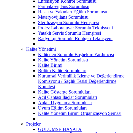
Enfeksiyon Kontrol Sorumlusu
Farmakovijilans Sorumlusu
Hasta ve Yakınları Eğitim Sorumlusu
Materyovijilans Sorumlusu
Sterilizasyon Sorumlu Hemşiresi
Protez Laboratuvar Sorumlu Teknisyeni
Yataklı Servis Sorumlu Hemşiresi
Radyoloji Sorumlu Röntgen Teknisyeni
Kalite Yönetimi
Kaliteden Sorumlu Başhekim Yardımcısı
Kalite Yönetim Sorumlusu
Kalite Birimi
Bölüm Kalite Sorumluları
Kurumsal Verimlilik İzleme ve Değerlendirme
Komisyonu / Sağlık Tesisi Değerlendirme
Komitesi
Kalite Gösterge Sorumluları
Acil Çantası İlaçlar Sorumluları
Anket Uygulama Sorumlusu
Uyum Eğitim Sorumluları
Kalite Yönetim Birimi Organizasyon Şeması
Projeler
GÜLÜMSE HAYATA