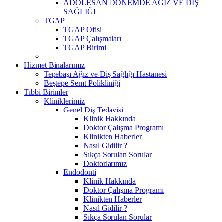
ADOLESAN DÖNEMDE AĞIZ VE DİŞ
SAĞLIĞI
TGAP
TGAP Ofisi
TGAP Çalışmaları
TGAP Birimi
Hizmet Binalarımız
Tepebaşı Ağız ve Diş Sağlığı Hastanesi
Beştepe Semt Polikliniği
Tıbbi Birimler
Kliniklerimiz
Genel Diş Tedavisi
Klinik Hakkında
Doktor Çalışma Programı
Klinikten Haberler
Nasıl Gidilir ?
Sıkça Sorulan Sorular
Doktorlarımız
Endodonti
Klinik Hakkında
Doktor Çalışma Programı
Klinikten Haberler
Nasıl Gidilir ?
Sıkça Sorulan Sorular