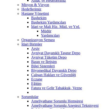
Amaç ve Hedeflerimiz
Misyon & Vizyon
Hedeflerimiz
Hastane Yönetimi
Başhekim
Başhekim Yardımcıları
İdari ve Mali Hiz. Müd. ve Yrd.
Müdür
Yardımcıları
Organizasyon Şeması
İdari Birimler
Arşiv
Ayniyat Dayanıklı Taşınır Depo
Ayniyat Tüketim Depo
Basın ve İletişim
Bilgi Sistemleri
Biyomedikal Dayanıklı Depo
Çalışan Hakları ve Güvenliği
Eczane
Eğitim
Fatura ve Gelir Tahakkuk, Vezne
Sorumlular
Ameliyathane Sorumlu Hemşiresi
Ameliyathane Sorumlu Anestezi Teknisyeni