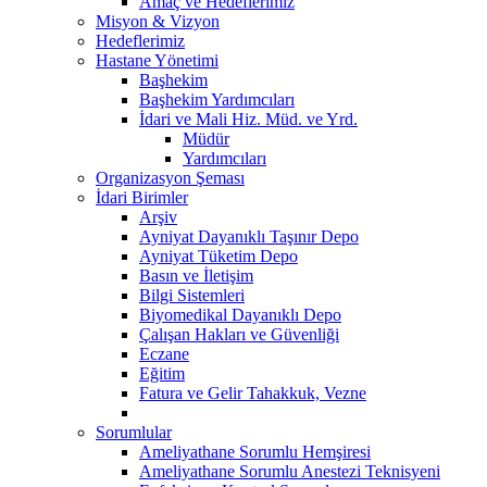
Amaç ve Hedeflerimiz
Misyon & Vizyon
Hedeflerimiz
Hastane Yönetimi
Başhekim
Başhekim Yardımcıları
İdari ve Mali Hiz. Müd. ve Yrd.
Müdür
Yardımcıları
Organizasyon Şeması
İdari Birimler
Arşiv
Ayniyat Dayanıklı Taşınır Depo
Ayniyat Tüketim Depo
Basın ve İletişim
Bilgi Sistemleri
Biyomedikal Dayanıklı Depo
Çalışan Hakları ve Güvenliği
Eczane
Eğitim
Fatura ve Gelir Tahakkuk, Vezne
Sorumlular
Ameliyathane Sorumlu Hemşiresi
Ameliyathane Sorumlu Anestezi Teknisyeni