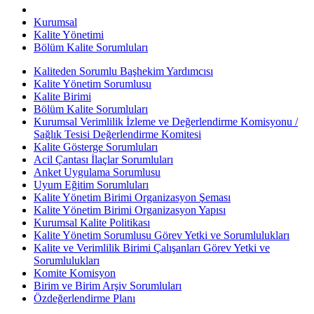
Kurumsal
Kalite Yönetimi
Bölüm Kalite Sorumluları
Kaliteden Sorumlu Başhekim Yardımcısı
Kalite Yönetim Sorumlusu
Kalite Birimi
Bölüm Kalite Sorumluları
Kurumsal Verimlilik İzleme ve Değerlendirme Komisyonu /
Sağlık Tesisi Değerlendirme Komitesi
Kalite Gösterge Sorumluları
Acil Çantası İlaçlar Sorumluları
Anket Uygulama Sorumlusu
Uyum Eğitim Sorumluları
Kalite Yönetim Birimi Organizasyon Şeması
Kalite Yönetim Birimi Organizasyon Yapısı
Kurumsal Kalite Politikası
Kalite Yönetim Sorumlusu Görev Yetki ve Sorumlulukları
Kalite ve Verimlilik Birimi Çalışanları Görev Yetki ve
Sorumlulukları
Komite Komisyon
Birim ve Birim Arşiv Sorumluları
Özdeğerlendirme Planı