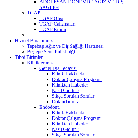
ADOLESAN DÖNEMDE AĞIZ VE DİŞ
SAĞLIĞI
TGAP
TGAP Ofisi
TGAP Çalışmaları
TGAP Birimi
Hizmet Binalarımız
Tepebaşı Ağız ve Diş Sağlığı Hastanesi
Beştepe Semt Polikliniği
Tıbbi Birimler
Kliniklerimiz
Genel Diş Tedavisi
Klinik Hakkında
Doktor Çalışma Programı
Klinikten Haberler
Nasıl Gidilir ?
Sıkça Sorulan Sorular
Doktorlarımız
Endodonti
Klinik Hakkında
Doktor Çalışma Programı
Klinikten Haberler
Nasıl Gidilir ?
Sıkça Sorulan Sorular