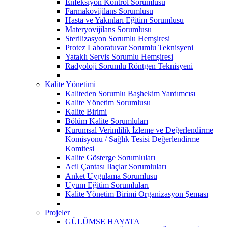
Enfeksiyon Kontrol Sorumlusu
Farmakovijilans Sorumlusu
Hasta ve Yakınları Eğitim Sorumlusu
Materyovijilans Sorumlusu
Sterilizasyon Sorumlu Hemşiresi
Protez Laboratuvar Sorumlu Teknisyeni
Yataklı Servis Sorumlu Hemşiresi
Radyoloji Sorumlu Röntgen Teknisyeni
Kalite Yönetimi
Kaliteden Sorumlu Başhekim Yardımcısı
Kalite Yönetim Sorumlusu
Kalite Birimi
Bölüm Kalite Sorumluları
Kurumsal Verimlilik İzleme ve Değerlendirme
Komisyonu / Sağlık Tesisi Değerlendirme
Komitesi
Kalite Gösterge Sorumluları
Acil Çantası İlaçlar Sorumluları
Anket Uygulama Sorumlusu
Uyum Eğitim Sorumluları
Kalite Yönetim Birimi Organizasyon Şeması
Projeler
GÜLÜMSE HAYATA