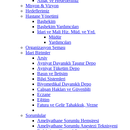
Amaç ve Hedeflerimiz
Misyon & Vizyon
Hedeflerimiz
Hastane Yönetimi
Başhekim
Başhekim Yardımcıları
İdari ve Mali Hiz. Müd. ve Yrd.
Müdür
Yardımcıları
Organizasyon Şeması
İdari Birimler
Arşiv
Ayniyat Dayanıklı Taşınır Depo
Ayniyat Tüketim Depo
Basın ve İletişim
Bilgi Sistemleri
Biyomedikal Dayanıklı Depo
Çalışan Hakları ve Güvenliği
Eczane
Eğitim
Fatura ve Gelir Tahakkuk, Vezne
Sorumlular
Ameliyathane Sorumlu Hemşiresi
Ameliyathane Sorumlu Anestezi Teknisyeni