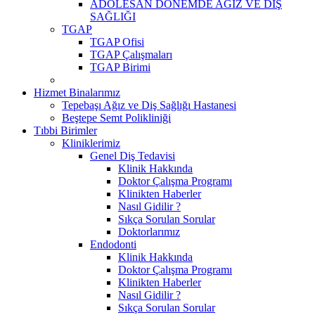
ADOLESAN DÖNEMDE AĞIZ VE DİŞ
SAĞLIĞI
TGAP
TGAP Ofisi
TGAP Çalışmaları
TGAP Birimi
Hizmet Binalarımız
Tepebaşı Ağız ve Diş Sağlığı Hastanesi
Beştepe Semt Polikliniği
Tıbbi Birimler
Kliniklerimiz
Genel Diş Tedavisi
Klinik Hakkında
Doktor Çalışma Programı
Klinikten Haberler
Nasıl Gidilir ?
Sıkça Sorulan Sorular
Doktorlarımız
Endodonti
Klinik Hakkında
Doktor Çalışma Programı
Klinikten Haberler
Nasıl Gidilir ?
Sıkça Sorulan Sorular