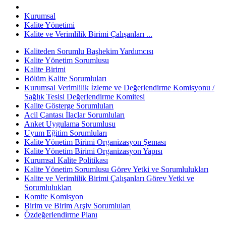
Kurumsal
Kalite Yönetimi
Kalite ve Verimlilik Birimi Çalışanları ...
Kaliteden Sorumlu Başhekim Yardımcısı
Kalite Yönetim Sorumlusu
Kalite Birimi
Bölüm Kalite Sorumluları
Kurumsal Verimlilik İzleme ve Değerlendirme Komisyonu /
Sağlık Tesisi Değerlendirme Komitesi
Kalite Gösterge Sorumluları
Acil Çantası İlaçlar Sorumluları
Anket Uygulama Sorumlusu
Uyum Eğitim Sorumluları
Kalite Yönetim Birimi Organizasyon Şeması
Kalite Yönetim Birimi Organizasyon Yapısı
Kurumsal Kalite Politikası
Kalite Yönetim Sorumlusu Görev Yetki ve Sorumlulukları
Kalite ve Verimlilik Birimi Çalışanları Görev Yetki ve
Sorumlulukları
Komite Komisyon
Birim ve Birim Arşiv Sorumluları
Özdeğerlendirme Planı