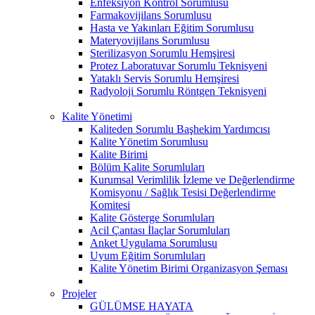
Enfeksiyon Kontrol Sorumlusu
Farmakovijilans Sorumlusu
Hasta ve Yakınları Eğitim Sorumlusu
Materyovijilans Sorumlusu
Sterilizasyon Sorumlu Hemşiresi
Protez Laboratuvar Sorumlu Teknisyeni
Yataklı Servis Sorumlu Hemşiresi
Radyoloji Sorumlu Röntgen Teknisyeni
Kalite Yönetimi
Kaliteden Sorumlu Başhekim Yardımcısı
Kalite Yönetim Sorumlusu
Kalite Birimi
Bölüm Kalite Sorumluları
Kurumsal Verimlilik İzleme ve Değerlendirme
Komisyonu / Sağlık Tesisi Değerlendirme
Komitesi
Kalite Gösterge Sorumluları
Acil Çantası İlaçlar Sorumluları
Anket Uygulama Sorumlusu
Uyum Eğitim Sorumluları
Kalite Yönetim Birimi Organizasyon Şeması
Projeler
GÜLÜMSE HAYATA