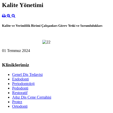
Kalite Yönetimi
Kalite ve Verimlilik Birimi Çalışanları Görev Yetki ve Sorumlulukları
01 Temmuz 2024
Kliniklerimiz
Genel Diş Tedavisi
Endodonti
Periodontoloji
Pedodonti
Restoratif
Ağız Diş Çene Cerrahisi
Protez
Ortodonti