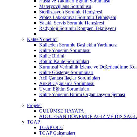
Hasta ve Yakınları Eğitim Sorumlusu
Materyovijilans Sorumlusu
Sterilizasyon Sorumlu Hemşiresi
Protez Laboratuvar Sorumlu Teknisyeni
Yataklı Servis Sorumlu Hemşiresi
Radyoloji Sorumlu Röntgen Teknisyeni
Kalite Yönetimi
Kaliteden Sorumlu Başhekim Yardımcısı
Kalite Yönetim Sorumlusu
Kalite Birimi
Bölüm Kalite Sorumluları
Kurumsal Verimlilik İzleme ve Değerlendirme Kom
Kalite Gösterge Sorumluları
Acil Çantası İlaçlar Sorumluları
Anket Uygulama Sorumlusu
Uyum Eğitim Sorumluları
Kalite Yönetim Birimi Organizasyon Şeması
Projeler
GÜLÜMSE HAYATA
ADOLESAN DÖNEMDE AĞIZ VE DİŞ SAĞL
TGAP
TGAP Ofisi
TGAP Çalışmaları