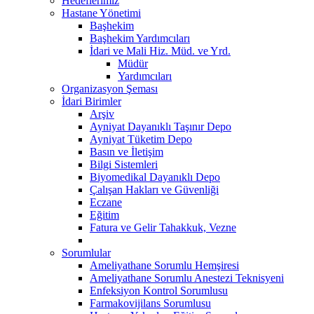
Hedeflerimiz
Hastane Yönetimi
Başhekim
Başhekim Yardımcıları
İdari ve Mali Hiz. Müd. ve Yrd.
Müdür
Yardımcıları
Organizasyon Şeması
İdari Birimler
Arşiv
Ayniyat Dayanıklı Taşınır Depo
Ayniyat Tüketim Depo
Basın ve İletişim
Bilgi Sistemleri
Biyomedikal Dayanıklı Depo
Çalışan Hakları ve Güvenliği
Eczane
Eğitim
Fatura ve Gelir Tahakkuk, Vezne
Sorumlular
Ameliyathane Sorumlu Hemşiresi
Ameliyathane Sorumlu Anestezi Teknisyeni
Enfeksiyon Kontrol Sorumlusu
Farmakovijilans Sorumlusu