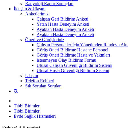
Radyoloji Rapor Sonuçları
İletişim & Ulaşım
Anketlerimiz
Çalışan Geri Bildirim Anketi
Yatan Hasta Deneyim Anketi
Ayaktan Hasta Deneyim Anketi
Ayaktan Hasta Deneyim Anketi
Öneri ve Görüşleriniz
Çalışan Personeller İçin Yönetimden Randevu Al
Görüş Öneri Bildirme Hastane Personel
Görüş Öneri Bildirme Hasta ve Yakınları
İstenmeyen Olay Bildirim Formu
Ulusal Çalışan Güvenliği Bildirim Sistemi
Ulusal Hasta Güvenliği Bildirim Sistemi
Ulaşım
Telefon Rehberi
Sık Sorulan Sorular
Tıbbi Birimler
Tıbbi Birimler
Evde Sağlık Hizmetleri
Evde Sağlık Hizmetleri