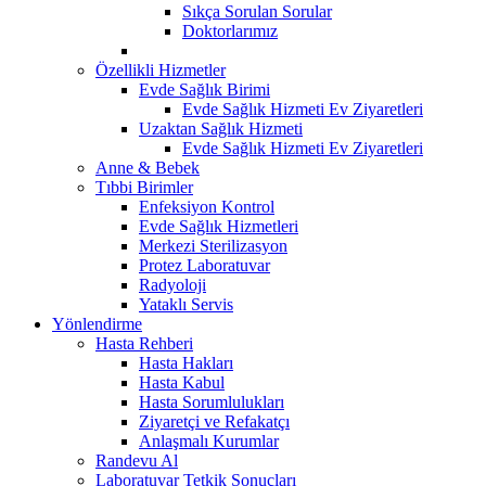
Sıkça Sorulan Sorular
Doktorlarımız
Özellikli Hizmetler
Evde Sağlık Birimi
Evde Sağlık Hizmeti Ev Ziyaretleri
Uzaktan Sağlık Hizmeti
Evde Sağlık Hizmeti Ev Ziyaretleri
Anne & Bebek
Tıbbi Birimler
Enfeksiyon Kontrol
Evde Sağlık Hizmetleri
Merkezi Sterilizasyon
Protez Laboratuvar
Radyoloji
Yataklı Servis
Yönlendirme
Hasta Rehberi
Hasta Hakları
Hasta Kabul
Hasta Sorumlulukları
Ziyaretçi ve Refakatçı
Anlaşmalı Kurumlar
Randevu Al
Laboratuvar Tetkik Sonuçları