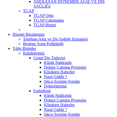
ADOLESAN DÖNEMDE AĞIZ VE DİŞ
SAĞLIĞI
TGAP
TGAP Ofisi
TGAP Çalışmaları
TGAP Birimi
Hizmet Binalarımız
Tepebaşı Ağız ve Diş Sağlığı Hastanesi
Beştepe Semt Polikliniği
Tıbbi Birimler
Kliniklerimiz
Genel Diş Tedavisi
Klinik Hakkında
Doktor Çalışma Programı
Klinikten Haberler
Nasıl Gidilir ?
Sıkça Sorulan Sorular
Doktorlarımız
Endodonti
Klinik Hakkında
Doktor Çalışma Programı
Klinikten Haberler
Nasıl Gidilir ?
Sıkça Sorulan Sorular