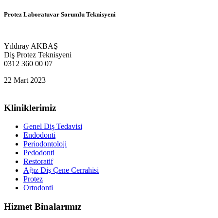
Protez Laboratuvar Sorumlu Teknisyeni
Yıldıray AKBAŞ
Diş Protez Teknisyeni
0312 360 00 07
22 Mart 2023
Kliniklerimiz
Genel Diş Tedavisi
Endodonti
Periodontoloji
Pedodonti
Restoratif
Ağız Diş Çene Cerrahisi
Protez
Ortodonti
Hizmet Binalarımız