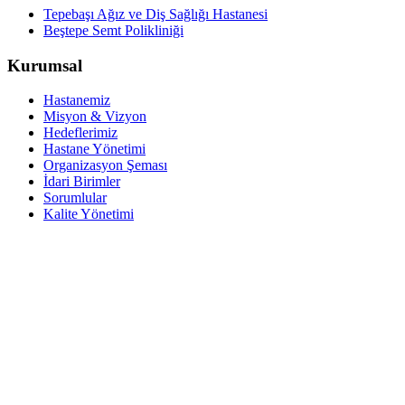
Tepebaşı Ağız ve Diş Sağlığı Hastanesi
Beştepe Semt Polikliniği
Kurumsal
Hastanemiz
Misyon & Vizyon
Hedeflerimiz
Hastane Yönetimi
Organizasyon Şeması
İdari Birimler
Sorumlular
Kalite Yönetimi