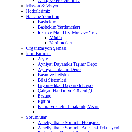
Amaç ve Hedeflerimiz
Misyon & Vizyon
Hedeflerimiz
Hastane Yönetimi
Başhekim
Başhekim Yardımcıları
İdari ve Mali Hiz. Müd. ve Yrd.
Müdür
Yardımcıları
Organizasyon Şeması
İdari Birimler
Arşiv
Ayniyat Dayanıklı Taşınır Depo
Ayniyat Tüketim Depo
Basın ve İletişim
Bilgi Sistemleri
Biyomedikal Dayanıklı Depo
Çalışan Hakları ve Güvenliği
Eczane
Eğitim
Fatura ve Gelir Tahakkuk, Vezne
Sorumlular
Ameliyathane Sorumlu Hemşiresi
Ameliyathane Sorumlu Anestezi Teknisyeni