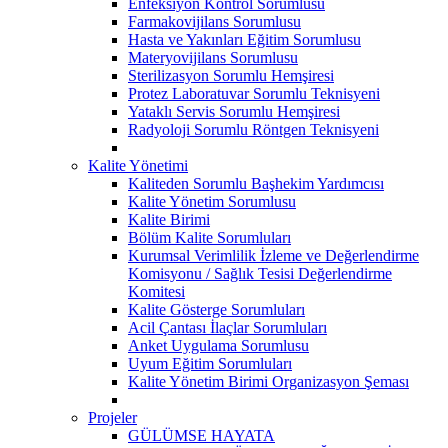
Enfeksiyon Kontrol Sorumlusu
Farmakovijilans Sorumlusu
Hasta ve Yakınları Eğitim Sorumlusu
Materyovijilans Sorumlusu
Sterilizasyon Sorumlu Hemşiresi
Protez Laboratuvar Sorumlu Teknisyeni
Yataklı Servis Sorumlu Hemşiresi
Radyoloji Sorumlu Röntgen Teknisyeni
Kalite Yönetimi
Kaliteden Sorumlu Başhekim Yardımcısı
Kalite Yönetim Sorumlusu
Kalite Birimi
Bölüm Kalite Sorumluları
Kurumsal Verimlilik İzleme ve Değerlendirme
Komisyonu / Sağlık Tesisi Değerlendirme
Komitesi
Kalite Gösterge Sorumluları
Acil Çantası İlaçlar Sorumluları
Anket Uygulama Sorumlusu
Uyum Eğitim Sorumluları
Kalite Yönetim Birimi Organizasyon Şeması
Projeler
GÜLÜMSE HAYATA