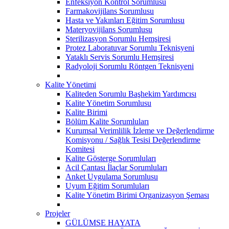
Enfeksiyon Kontrol Sorumlusu
Farmakovijilans Sorumlusu
Hasta ve Yakınları Eğitim Sorumlusu
Materyovijilans Sorumlusu
Sterilizasyon Sorumlu Hemşiresi
Protez Laboratuvar Sorumlu Teknisyeni
Yataklı Servis Sorumlu Hemşiresi
Radyoloji Sorumlu Röntgen Teknisyeni
Kalite Yönetimi
Kaliteden Sorumlu Başhekim Yardımcısı
Kalite Yönetim Sorumlusu
Kalite Birimi
Bölüm Kalite Sorumluları
Kurumsal Verimlilik İzleme ve Değerlendirme
Komisyonu / Sağlık Tesisi Değerlendirme
Komitesi
Kalite Gösterge Sorumluları
Acil Çantası İlaçlar Sorumluları
Anket Uygulama Sorumlusu
Uyum Eğitim Sorumluları
Kalite Yönetim Birimi Organizasyon Şeması
Projeler
GÜLÜMSE HAYATA