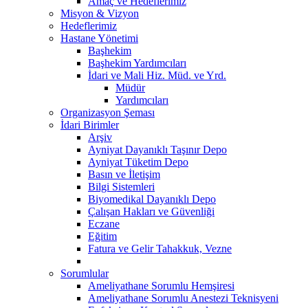
Amaç ve Hedeflerimiz
Misyon & Vizyon
Hedeflerimiz
Hastane Yönetimi
Başhekim
Başhekim Yardımcıları
İdari ve Mali Hiz. Müd. ve Yrd.
Müdür
Yardımcıları
Organizasyon Şeması
İdari Birimler
Arşiv
Ayniyat Dayanıklı Taşınır Depo
Ayniyat Tüketim Depo
Basın ve İletişim
Bilgi Sistemleri
Biyomedikal Dayanıklı Depo
Çalışan Hakları ve Güvenliği
Eczane
Eğitim
Fatura ve Gelir Tahakkuk, Vezne
Sorumlular
Ameliyathane Sorumlu Hemşiresi
Ameliyathane Sorumlu Anestezi Teknisyeni