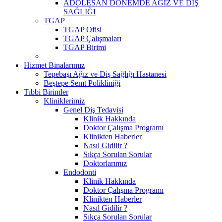
ADOLESAN DÖNEMDE AĞIZ VE DİŞ
SAĞLIĞI
TGAP
TGAP Ofisi
TGAP Çalışmaları
TGAP Birimi
Hizmet Binalarımız
Tepebaşı Ağız ve Diş Sağlığı Hastanesi
Beştepe Semt Polikliniği
Tıbbi Birimler
Kliniklerimiz
Genel Diş Tedavisi
Klinik Hakkında
Doktor Çalışma Programı
Klinikten Haberler
Nasıl Gidilir ?
Sıkça Sorulan Sorular
Doktorlarımız
Endodonti
Klinik Hakkında
Doktor Çalışma Programı
Klinikten Haberler
Nasıl Gidilir ?
Sıkça Sorulan Sorular