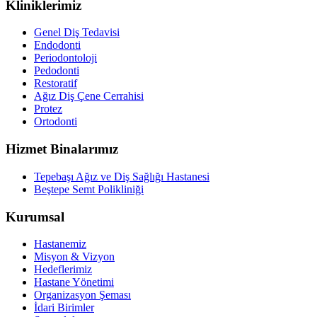
Kliniklerimiz
Genel Diş Tedavisi
Endodonti
Periodontoloji
Pedodonti
Restoratif
Ağız Diş Çene Cerrahisi
Protez
Ortodonti
Hizmet Binalarımız
Tepebaşı Ağız ve Diş Sağlığı Hastanesi
Beştepe Semt Polikliniği
Kurumsal
Hastanemiz
Misyon & Vizyon
Hedeflerimiz
Hastane Yönetimi
Organizasyon Şeması
İdari Birimler