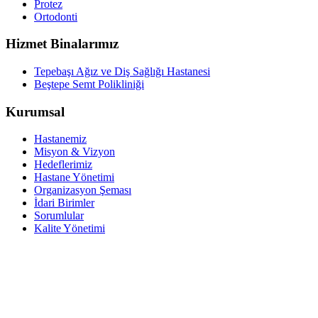
Protez
Ortodonti
Hizmet Binalarımız
Tepebaşı Ağız ve Diş Sağlığı Hastanesi
Beştepe Semt Polikliniği
Kurumsal
Hastanemiz
Misyon & Vizyon
Hedeflerimiz
Hastane Yönetimi
Organizasyon Şeması
İdari Birimler
Sorumlular
Kalite Yönetimi