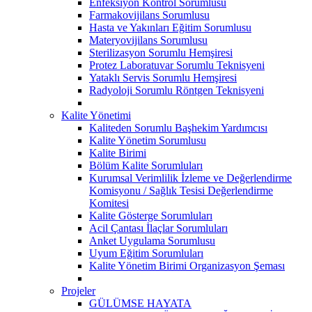
Enfeksiyon Kontrol Sorumlusu
Farmakovijilans Sorumlusu
Hasta ve Yakınları Eğitim Sorumlusu
Materyovijilans Sorumlusu
Sterilizasyon Sorumlu Hemşiresi
Protez Laboratuvar Sorumlu Teknisyeni
Yataklı Servis Sorumlu Hemşiresi
Radyoloji Sorumlu Röntgen Teknisyeni
Kalite Yönetimi
Kaliteden Sorumlu Başhekim Yardımcısı
Kalite Yönetim Sorumlusu
Kalite Birimi
Bölüm Kalite Sorumluları
Kurumsal Verimlilik İzleme ve Değerlendirme
Komisyonu / Sağlık Tesisi Değerlendirme
Komitesi
Kalite Gösterge Sorumluları
Acil Çantası İlaçlar Sorumluları
Anket Uygulama Sorumlusu
Uyum Eğitim Sorumluları
Kalite Yönetim Birimi Organizasyon Şeması
Projeler
GÜLÜMSE HAYATA