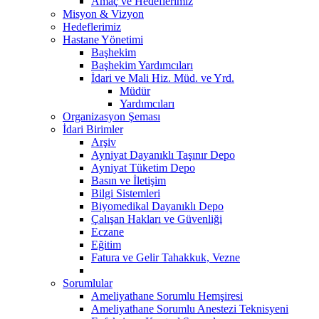
Amaç ve Hedeflerimiz
Misyon & Vizyon
Hedeflerimiz
Hastane Yönetimi
Başhekim
Başhekim Yardımcıları
İdari ve Mali Hiz. Müd. ve Yrd.
Müdür
Yardımcıları
Organizasyon Şeması
İdari Birimler
Arşiv
Ayniyat Dayanıklı Taşınır Depo
Ayniyat Tüketim Depo
Basın ve İletişim
Bilgi Sistemleri
Biyomedikal Dayanıklı Depo
Çalışan Hakları ve Güvenliği
Eczane
Eğitim
Fatura ve Gelir Tahakkuk, Vezne
Sorumlular
Ameliyathane Sorumlu Hemşiresi
Ameliyathane Sorumlu Anestezi Teknisyeni