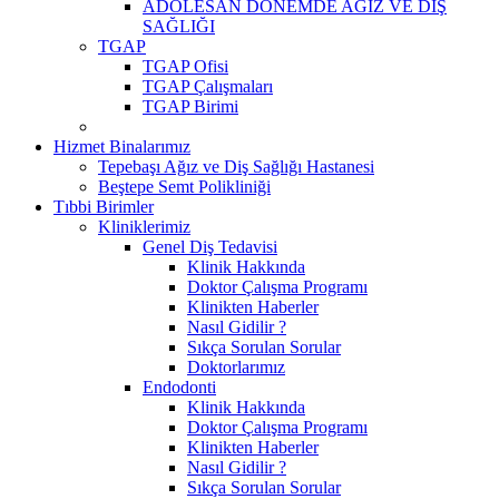
ADOLESAN DÖNEMDE AĞIZ VE DİŞ
SAĞLIĞI
TGAP
TGAP Ofisi
TGAP Çalışmaları
TGAP Birimi
Hizmet Binalarımız
Tepebaşı Ağız ve Diş Sağlığı Hastanesi
Beştepe Semt Polikliniği
Tıbbi Birimler
Kliniklerimiz
Genel Diş Tedavisi
Klinik Hakkında
Doktor Çalışma Programı
Klinikten Haberler
Nasıl Gidilir ?
Sıkça Sorulan Sorular
Doktorlarımız
Endodonti
Klinik Hakkında
Doktor Çalışma Programı
Klinikten Haberler
Nasıl Gidilir ?
Sıkça Sorulan Sorular